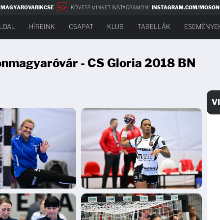
NMAGYAROVARIKCSE
KÖVESS MINKET INSTAGRAMON!
INSTAGRAM.COM/MOSON
LDAL
HÍREINK
CSAPAT
KLUB
TABELLÁK
ESEMÉNYE
nmagyaróvár - CS Gloria 2018 BN
V