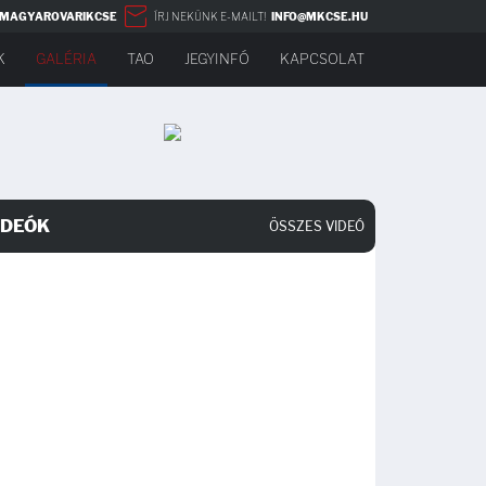
MAGYAROVARIKCSE
ÍRJ NEKÜNK E-MAILT!
INFO@MKCSE.HU
K
GALÉRIA
TAO
JEGYINFÓ
KAPCSOLAT
IDEÓK
ÖSSZES VIDEÓ