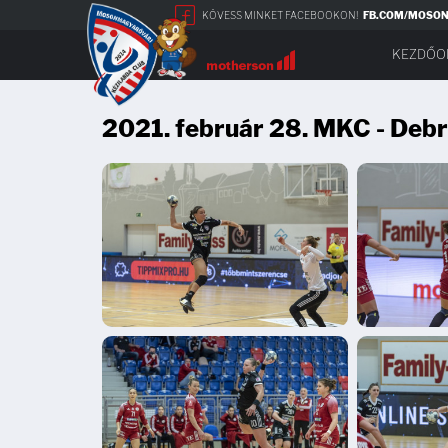
KÖVESS MINKET FACEBOOKON!
FB.COM/MOSO
KEZDŐO
2021. február 28. MKC - Deb