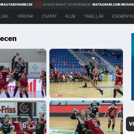
NMAGYAROVARIKCSE
KÖVESS MINKET INSTAGRAMON!
INSTAGRAM.COM/MOSON
LDAL
HÍREINK
CSAPAT
KLUB
TABELLÁK
ESEMÉNYE
recen
V