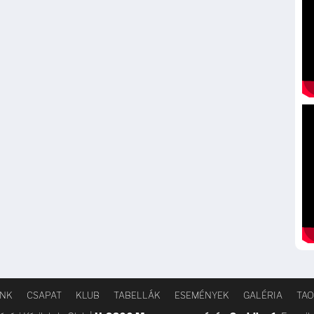
INK
CSAPAT
KLUB
TABELLÁK
ESEMÉNYEK
GALÉRIA
TAO