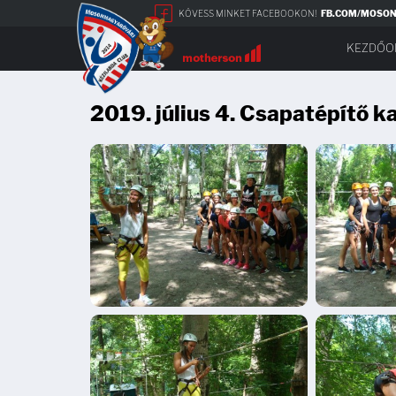
KÖVESS MINKET FACEBOOKON!
FB.COM/MOSO
KEZDŐO
2019. július 4. Csapatépítő k