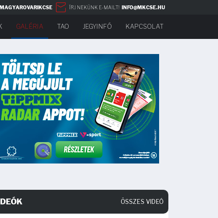
MAGYAROVARIKCSE
ÍRJ NEKÜNK E-MAILT!
INFO@MKCSE.HU
K
GALÉRIA
TAO
JEGYINFÓ
KAPCSOLAT
IDEÓK
ÖSSZES VIDEÓ