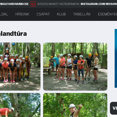
NMAGYAROVARIKCSE
KÖVESS MINKET INSTAGRAMON!
INSTAGRAM.COM/MOSON
LDAL
HÍREINK
CSAPAT
KLUB
TABELLÁK
ESEMÉNYE
alandtúra
V